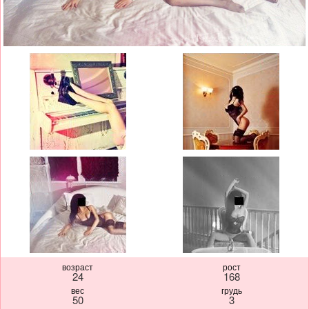
возраст
рост
24
168
вес
грудь
50
3