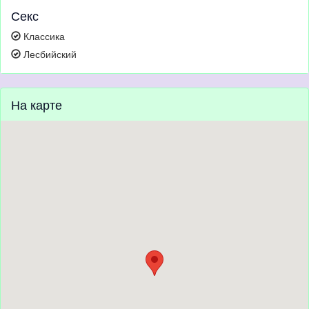
Секс
Классика
Лесбийский
На карте